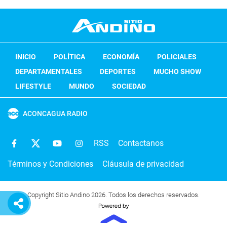
INICIO
POLÍTICA
ECONOMÍA
POLICIALES
DEPARTAMENTALES
DEPORTES
MUCHO SHOW
LIFESTYLE
MUNDO
SOCIEDAD
ACONCAGUA RADIO
RSS
Contactanos
Términos y Condiciones
Cláusula de privacidad
Copyright Sitio Andino 2026. Todos los derechos reservados.