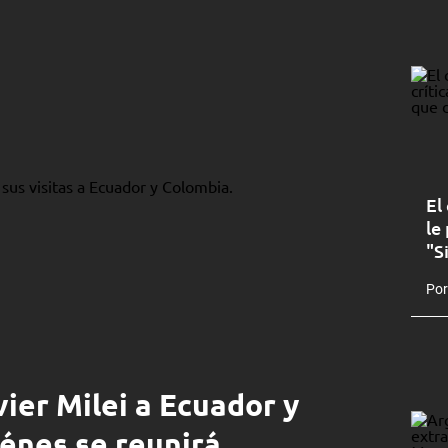
El
le
"S
Por
vier Milei a Ecuador y
énes se reunirá