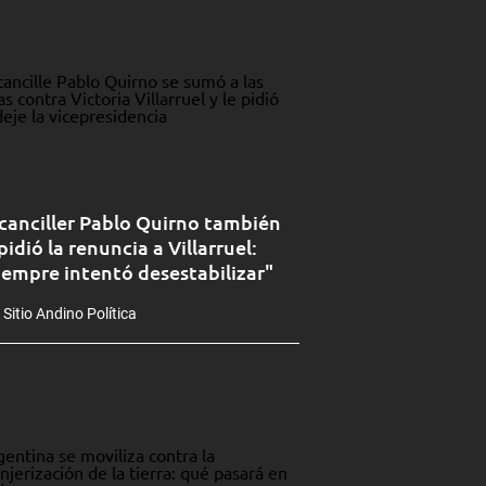
 canciller Pablo Quirno también
 pidió la renuncia a Villarruel:
iempre intentó desestabilizar"
 Sitio Andino Política