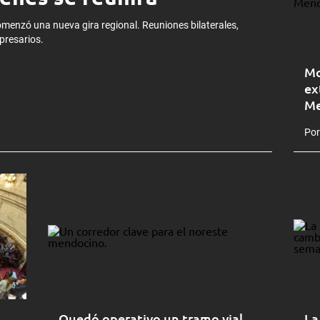
comenzó una nueva gira regional. Reuniones bilaterales,
presarios.
Mo
ex
Me
Por
Quedó operativo un tramo vial
La