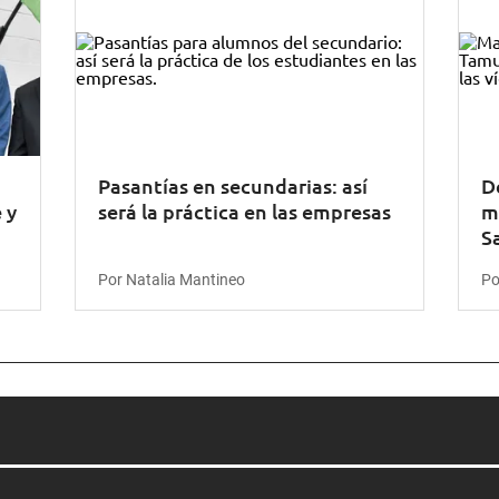
Pasantías en secundarias: así
D
 y
será la práctica en las empresas
m
S
Por Natalia Mantineo
Po