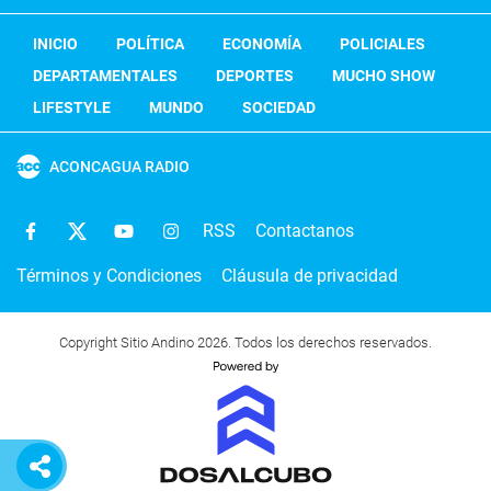
INICIO
POLÍTICA
ECONOMÍA
POLICIALES
DEPARTAMENTALES
DEPORTES
MUCHO SHOW
LIFESTYLE
MUNDO
SOCIEDAD
ACONCAGUA RADIO
RSS
Contactanos
Términos y Condiciones
Cláusula de privacidad
Copyright Sitio Andino 2026. Todos los derechos reservados.