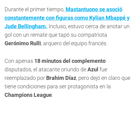
Durante el primer tiempo,
Mastantuono se asoció
constantemente con figuras como Kylian Mbappé y
Jude Bellingham.
Incluso, estuvo cerca de anotar un
gol con un remate que tapó su compatriota
Gerónimo Rulli
, arquero del equipo francés.
Con apenas
18 minutos del complemento
disputados, el atacante oriundo de
Azul
fue
reemplazado por
Brahim Díaz
, pero dejó en claro que
tiene condiciones para ser protagonista en la
Champions League
.