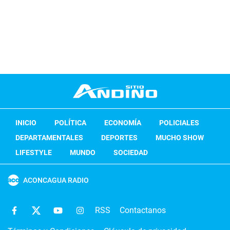
INICIO
POLÍTICA
ECONOMÍA
POLICIALES
DEPARTAMENTALES
DEPORTES
MUCHO SHOW
LIFESTYLE
MUNDO
SOCIEDAD
ACONCAGUA RADIO
RSS
Contactanos