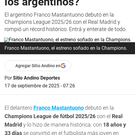
los argentinos?
El argentino Franco Mastantuono debutó en la
Champions League 2025/26 con el Real Madrid y
rompió un récord histórico. Entrá y enterate de todo.
Franco Mastantuono, el estreno soñado en la Champions.
Agregar Sitio Andino en
Por
Sitio Andino Deportes
17 de septiembre de 2025 - 07:26
El delantero
Franco Mastantuono
debutó en la
Champions League de fútbol 2025/26
con el
Real
Madrid
y lo hizo de manera histórica: con
18 años y
33 días
se convirtió en el futbolista más joven en