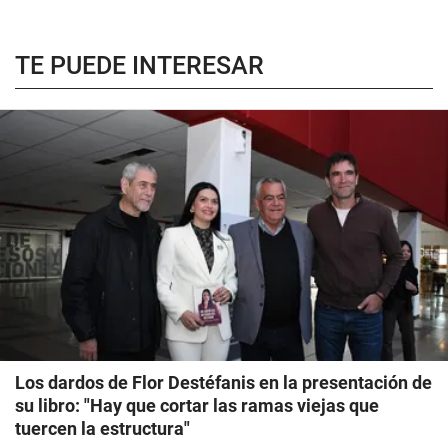
TE PUEDE INTERESAR
Los dardos de Flor Destéfanis en la presentación de
su libro: "Hay que cortar las ramas viejas que
tuercen la estructura"