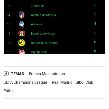
TEMAS
Franco Mastantuono
UEFA Champions League
Real Madrid Fútbol Club
Fútbol