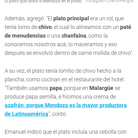
Instagram ChefsxFehgra
El plato que ubicó a Mendoza en el podio.
Además, agregó: "El
plato principal
era un rol, que
tenía lomo de
chivo
, el cual lo alineamos con un
paté
de menudencias
o una
chanfaina
, como la
conocemos nosotros acá; lo maceramos y eso
después se envolvió dentro de carne molida de chivo".
A su vez, el plato tenía lomito de chivo hecho a la
plancha, como cocinan en el restaurante del hotel.
"También usamos
papa
, porque en
Malargüe
se
produce papa semilla, e hicimos una crema de
azafrán, porque Mendoza es la mayor productora
de Latinoamérica
", contó.
Emanuel indicó que el plato incluía una cebolla con