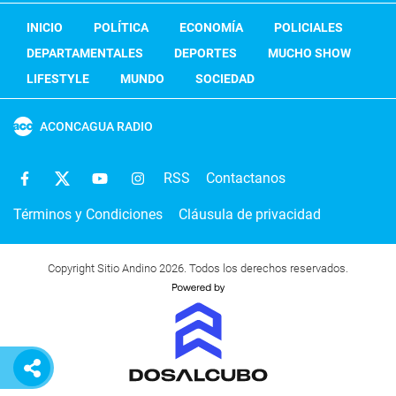
INICIO
POLÍTICA
ECONOMÍA
POLICIALES
DEPARTAMENTALES
DEPORTES
MUCHO SHOW
LIFESTYLE
MUNDO
SOCIEDAD
ACONCAGUA RADIO
RSS
Contactanos
Términos y Condiciones
Cláusula de privacidad
Copyright Sitio Andino 2026. Todos los derechos reservados.