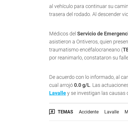
al vehículo para continuar su camin
trasera del rodado. Al descender vio
Médicos del
Servicio de Emergenc
asistieron a Ontiveros, quien pres
traumatismo encéfalocraneano (
T
por reanimarlo, constataron su falle
De acuerdo con lo informado, al cam
cual arrojó
0.0 g/L
. Las actuacione
Lavalle
y se investigan las causas d
TEMAS
Accidente
Lavalle
M