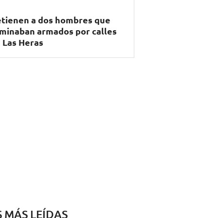
tienen a dos hombres que
minaban armados por calles
 Las Heras
S MÁS LEÍDAS