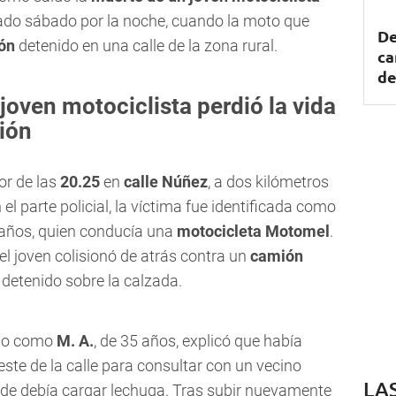
asado sábado por la noche, cuando la moto que
De
ión
detenido en una calle de la zona rural.
ca
de
 joven motociclista perdió la vida
ión
or de las
20.25
en
calle Núñez
, a dos kilómetros
el parte policial, la víctima fue identificada como
 años, quien conducía una
motocicleta Motomel
.
l joven colisionó de atrás contra un
camión
detenido sobre la calzada.
ado como
M. A.
, de 35 años, explicó que había
ste de la calle para consultar con un vecino
LA
nde debía cargar lechuga. Tras subir nuevamente