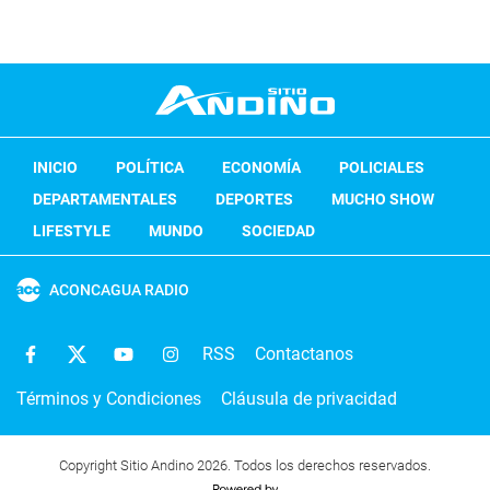
INICIO
POLÍTICA
ECONOMÍA
POLICIALES
DEPARTAMENTALES
DEPORTES
MUCHO SHOW
LIFESTYLE
MUNDO
SOCIEDAD
ACONCAGUA RADIO
RSS
Contactanos
Términos y Condiciones
Cláusula de privacidad
Copyright Sitio Andino 2026. Todos los derechos reservados.