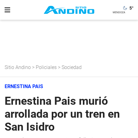
5
°
Sitio Andino
>
Policiales
>
Sociedad
ERNESTINA PAIS
Ernestina Pais murió
arrollada por un tren en
San Isidro