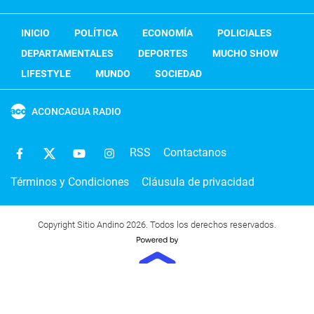
INICIO
POLÍTICA
ECONOMÍA
POLICIALES
DEPARTAMENTALES
DEPORTES
MUCHO SHOW
LIFESTYLE
MUNDO
SOCIEDAD
ACONCAGUA RADIO
RSS
Contactanos
Términos y Condiciones
Cláusula de privacidad
Copyright Sitio Andino 2026. Todos los derechos reservados.