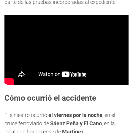
parte de las pruebas incorporadas al expediente.
Cómo ocurrió el accidente
El siniestro ocurrió
el viernes por la noche
, en el
cruce ferroviario de
Sáenz Peña y El Cano
, en la
localidad bonaerense de
Martínez
.