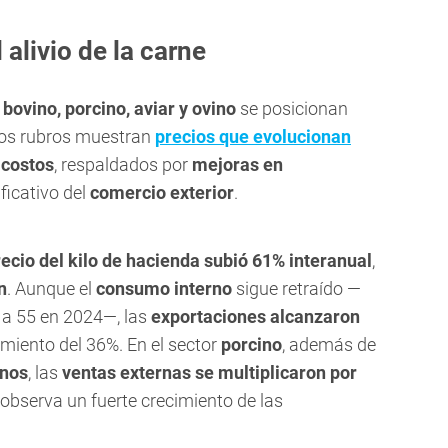
 alivio de la carne
s
bovino, porcino, aviar y ovino
se posicionan
os rubros muestran
precios que evolucionan
 costos
, respaldados por
mejoras en
ficativo del
comercio exterior
.
recio del kilo de hacienda subió 61% interanual
,
n
. Aunque el
consumo interno
sigue retraído —
e a 55 en 2024—, las
exportaciones alcanzaron
cimiento del 36%. En el sector
porcino
, además de
rnos
, las
ventas externas se multiplicaron por
observa un fuerte crecimiento de las