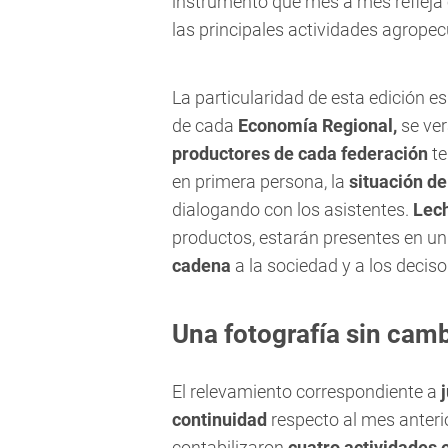
instrumento que mes a mes refleja 
las principales actividades agropecu
La particularidad de esta edición es
de cada
Economía Regional,
se ver
productores de cada federación
te
en primera persona, la
situación d
dialogando con los asistentes.
Lech
productos, estarán presentes en u
cadena
a la sociedad y a los deciso
Una fotografía sin cam
El relevamiento correspondiente a
continuidad
respecto al mes anter
contabilizaron
cuatro actividades e