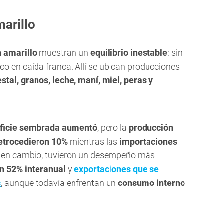
arillo
 amarillo
muestran un
equilibrio inestable
: sin
 en caída franca. Allí se ubican producciones
estal, granos, leche, maní, miel, peras y
ficie sembrada aumentó
, pero la
producción
etrocedieron 10%
mientras las
importaciones
, en cambio, tuvieron un desempeño más
n 52% interanual
y
exportaciones que se
s
, aunque todavía enfrentan un
consumo interno