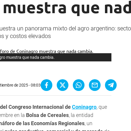
 muestra que na
tra un panorama mixto del agro argentino: secto
os y costos elevados
agro muestra que nada cambia.
tiembre de 2025 - 08:03
 del Congreso Internacional de
Coninagro
, que
iembre en la
Bolsa de Cereales
, la entidad
áforo de las Economías Regionales
, un