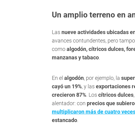
Un amplio terreno en am
Las
nueve actividades ubicadas en
avances contundentes, pero tampoco
como
algodón, cítricos dulces, for
manzanas y tabaco
.
En el
algodón
, por ejemplo, la
super
cayó un 19%
, y las
exportaciones r
crecieron 87%
. Los
cítricos dulces
alentador: con
precios que subiero
multiplicaron más de cuatro vece
estancado
.