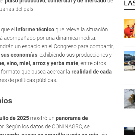
el
pulso productivo, comercial y de mercado
de
LA
arias del país.
 que el
informe técnico
que releva la situación
á acompañado por una dinámica inédita:
ndrán un espacio en el Congreso para compartir,
e sus economías
, exhibiendo sus producciones y
e, vino, miel, arroz y yerba mate
, entre otros
n formato que busca acercar la
realidad de cada
res de políticas públicas.
bios
julio de 2025
mostró un
panorama de
ior. Según los datos de CONINAGRO, se
n verde, nueve en amarillo y seis en rojo
, sin