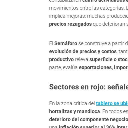
movimientos entre las categorías. 
implica mejoras: muchas producci
precios rezagados
que deterioran
El
Semáforo
se construye a partir 
evolución de precios y costos
, tan
productivo
releva
superficie o sto
parte, evalúa
exportaciones, impor
Sectores en rojo: señal
En la zona crítica del
tablero se ub
hortalizas y mandioca
. En todos 
deterioro del componente negoci
una
inflación superior al 36% inte