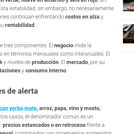
Esta estabilidad, sin embargo, no necesariamente
ones continúan enfrentando
costos en alza
y
 su
rentabilidad
.
de tres componentes. El
negocio
mide la
to en términos mensuales como interanuales. El
ck
y niveles de
producción
. El
mercado
, por su
taciones
y
consumo interno
.
es de alerta
ican yerba mate
, arroz, papa, vino y mosto,
estos casos, el denominador común es un
o
:
precios estancados o en retroceso
frente a
ranual
, combinados con incrementos sostenidos