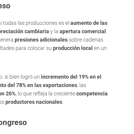
nso
i todas las producciones es el
aumento de las
preciación cambiaria
y la
apertura comercial
.
genera
presiones adicionales
sobre cadenas
ultades para colocar su
producción local
en un
o: si bien logró un
incremento del 19% en el
to del 78% en las exportaciones
, las
on 26%
, lo que refleja la creciente
competencia
los
productores nacionales
.
Congreso