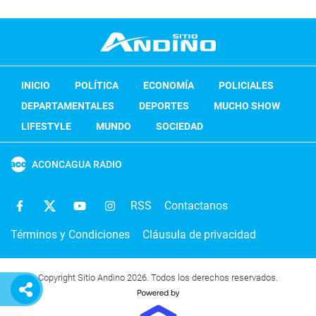
INICIO
POLÍTICA
ECONOMÍA
POLICIALES
DEPARTAMENTALES
DEPORTES
MUCHO SHOW
LIFESTYLE
MUNDO
SOCIEDAD
ACONCAGUA RADIO
RSS
Contactanos
Términos y Condiciones
Cláusula de privacidad
Copyright Sitio Andino 2026. Todos los derechos reservados.