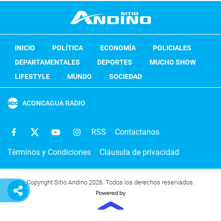
INICIO
POLÍTICA
ECONOMÍA
POLICIALES
DEPARTAMENTALES
DEPORTES
MUCHO SHOW
LIFESTYLE
MUNDO
SOCIEDAD
ACONCAGUA RADIO
RSS
Contactanos
Términos y Condiciones
Cláusula de privacidad
Copyright Sitio Andino 2026. Todos los derechos reservados.