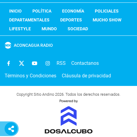
INICIO
POLÍTICA
ECONOMÍA
POLICIALES
DEPARTAMENTALES
DEPORTES
MUCHO SHOW
LIFESTYLE
MUNDO
SOCIEDAD
ACONCAGUA RADIO
RSS
Contactanos
Términos y Condiciones
Cláusula de privacidad
Copyright Sitio Andino 2026. Todos los derechos reservados.