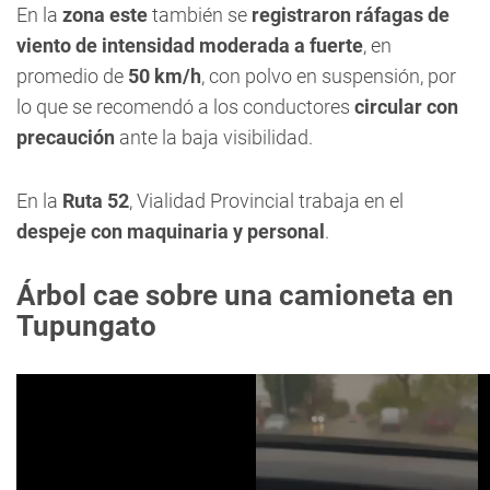
En la
zona este
también se
registraron ráfagas de
viento de intensidad moderada a fuerte
, en
promedio de
50 km/h
, con polvo en suspensión, por
lo que se recomendó a los conductores
circular con
precaución
ante la baja visibilidad.
En la
Ruta 52
, Vialidad Provincial trabaja en el
despeje con maquinaria y personal
.
Árbol cae sobre una camioneta en
Tupungato
0
seconds
of
13
seconds