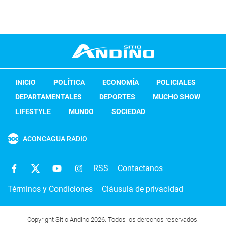
INICIO
POLÍTICA
ECONOMÍA
POLICIALES
DEPARTAMENTALES
DEPORTES
MUCHO SHOW
LIFESTYLE
MUNDO
SOCIEDAD
ACONCAGUA RADIO
RSS
Contactanos
Términos y Condiciones
Cláusula de privacidad
Copyright Sitio Andino 2026. Todos los derechos reservados.