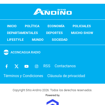
INICIO
POLÍTICA
ECONOMÍA
POLICIALES
DEPARTAMENTALES
DEPORTES
MUCHO SHOW
LIFESTYLE
MUNDO
SOCIEDAD
ACONCAGUA RADIO
RSS
Contactanos
Términos y Condiciones
Cláusula de privacidad
Copyright Sitio Andino 2026. Todos los derechos reservados.