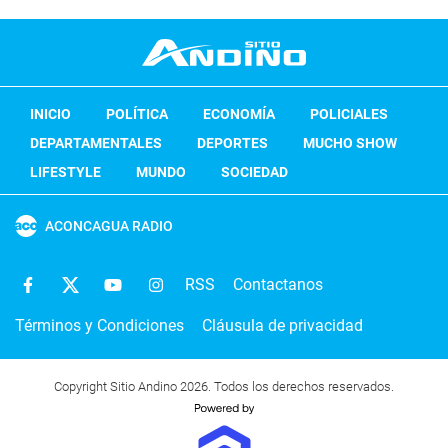
INICIO
POLÍTICA
ECONOMÍA
POLICIALES
DEPARTAMENTALES
DEPORTES
MUCHO SHOW
LIFESTYLE
MUNDO
SOCIEDAD
ACONCAGUA RADIO
RSS
Contactanos
Términos y Condiciones
Cláusula de privacidad
Copyright Sitio Andino 2026. Todos los derechos reservados.