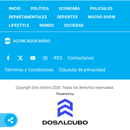
INICIO
POLÍTICA
ECONOMÍA
POLICIALES
DEPARTAMENTALES
DEPORTES
MUCHO SHOW
LIFESTYLE
MUNDO
SOCIEDAD
ACONCAGUA RADIO
RSS
Contactanos
Términos y Condiciones
Cláusula de privacidad
Copyright Sitio Andino 2026. Todos los derechos reservados.