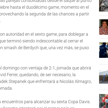
mbas parejas consolidadas desde el saque al punto
uiebre hasta el duodécimo game, momento en el
provechando la segunda de las chances a partir
.
eron autoridad en el sexto game, para doblegar a
que terminó siendo indescontable al cerrar el
n un smash de Berdych que, una vez más, se puso
l domingo con ventaja de 2-1, jornada que abrirá
id Ferrer, quedando, de ser necesario, la
 Radek Stepanek que enfrentará a Nicolás Almagro,
ornada.
encuentros para alcanzar su sexta Copa Davis.