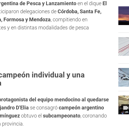
rgentina de Pesca y Lanzamiento
en el dique
El
rticiparon delegaciones de
Córdoba, Santa Fe,
ta, Formosa y Mendoza
, compitiendo en
tes y en distintas modalidades de pesca
campeón individual y una
a
 protagonista del equipo mendocino al quedarse
jandro D'Elia
se consagró
campeón argentino
omínguez
obtuvo el
subcampeonato
, coronando
 provincia.