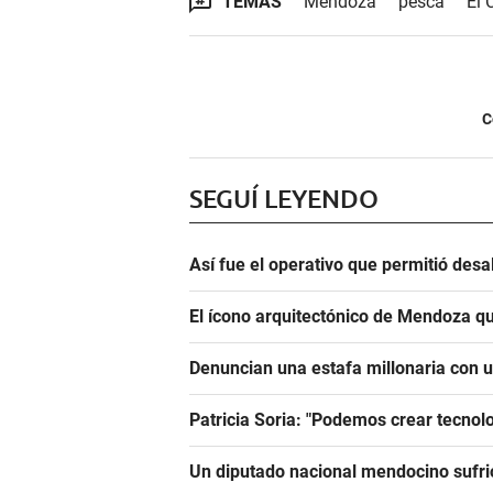
TEMAS
Mendoza
pesca
El 
C
SEGUÍ LEYENDO
Así fue el operativo que permitió des
El ícono arquitectónico de Mendoza qu
Denuncian una estafa millonaria con u
Patricia Soria: "Podemos crear tecnol
Un diputado nacional mendocino sufrió