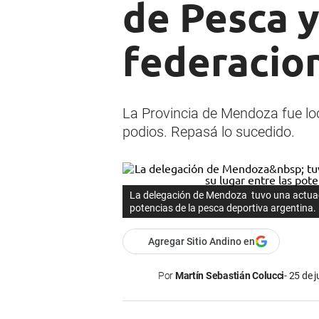
de Pesca y
federacion
La Provincia de Mendoza fue loc
podios. Repasá lo sucedido.
La delegación de Mendoza tuvo una actuación
potencias de la pesca deportiva argentina.
Agregar Sitio Andino en
Por
Martín Sebastián Colucci
25 de j