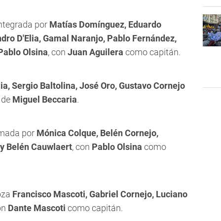
ntegrada por
Matías Domínguez, Eduardo
ndro D'Elia, Gamal Naranjo, Pablo Fernández,
Pablo Olsina
, con
Juan Aguilera
como capitán.
ia, Sergio Baltolina, José Oro, Gustavo Cornejo
a de
Miguel Beccaria
.
rmada por
Mónica Colque, Belén Cornejo,
 y Belén Cauwlaert
, con
Pablo Olsina
como
oza
Francisco Mascoti, Gabriel Cornejo, Luciano
on
Dante Mascoti
como capitán.