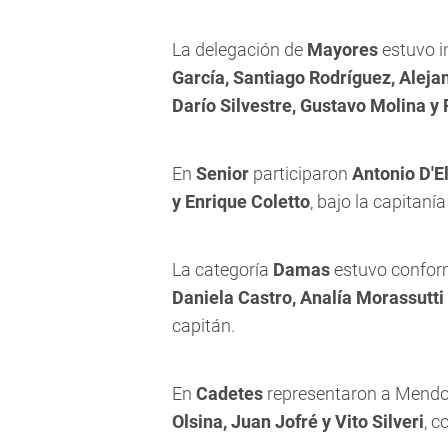
La delegación de
Mayores
estuvo i
García, Santiago Rodríguez, Aleja
Darío Silvestre, Gustavo Molina y 
En
Senior
participaron
Antonio D'El
y Enrique Coletto
, bajo la capitaní
La categoría
Damas
estuvo confo
Daniela Castro, Analía Morassutti
capitán.
En
Cadetes
representaron a Mend
Olsina, Juan Jofré y Vito Silveri
, c