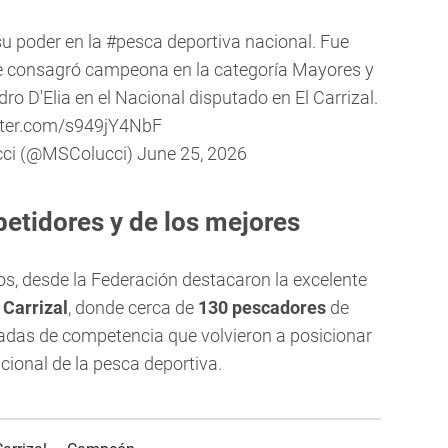
su poder en la
#pesca
deportiva nacional. Fue
e consagró campeona en la categoría Mayores y
ndro D'Elia en el Nacional disputado en El Carrizal.
itter.com/s949jY4NbF
cci (@MSColucci)
June 25, 2026
etidores y de los mejores
os, desde la Federación destacaron la excelente
 Carrizal
, donde cerca de
130 pescadores
de
rnadas de competencia que volvieron a posicionar
ional de la pesca deportiva.