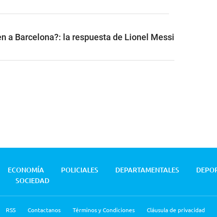
n a Barcelona?: la respuesta de Lionel Messi
ECONOMÍA
POLICIALES
DEPARTAMENTALES
DEPO
SOCIEDAD
RSS
Contactanos
Términos y Condiciones
Cláusula de privacidad