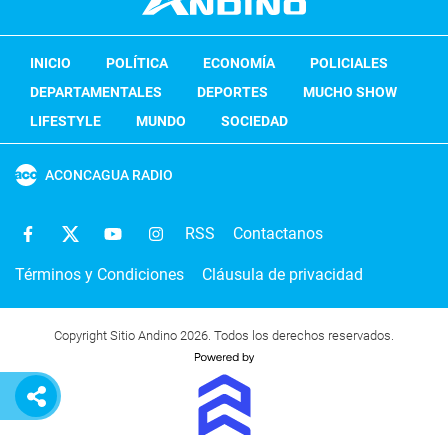
INICIO
POLÍTICA
ECONOMÍA
POLICIALES
DEPARTAMENTALES
DEPORTES
MUCHO SHOW
LIFESTYLE
MUNDO
SOCIEDAD
ACONCAGUA RADIO
RSS
Contactanos
Términos y Condiciones
Cláusula de privacidad
Copyright Sitio Andino 2026. Todos los derechos reservados.