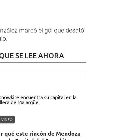
nzález marcó el gol que desató
lo.
 QUE SE LEE AHORA
VIDEO
r qué este rincón de Mendoza