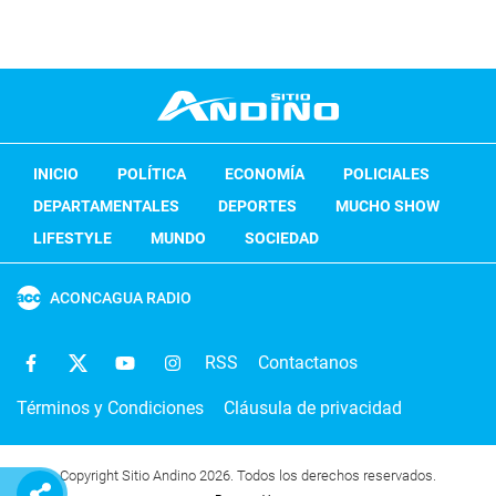
INICIO
POLÍTICA
ECONOMÍA
POLICIALES
DEPARTAMENTALES
DEPORTES
MUCHO SHOW
LIFESTYLE
MUNDO
SOCIEDAD
ACONCAGUA RADIO
RSS
Contactanos
Términos y Condiciones
Cláusula de privacidad
Copyright Sitio Andino 2026. Todos los derechos reservados.