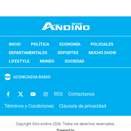
INICIO
POLÍTICA
ECONOMÍA
POLICIALES
DEPARTAMENTALES
DEPORTES
MUCHO SHOW
LIFESTYLE
MUNDO
SOCIEDAD
ACONCAGUA RADIO
RSS
Contactanos
Términos y Condiciones
Cláusula de privacidad
Copyright Sitio Andino 2026. Todos los derechos reservados.