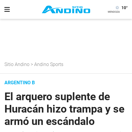
10
°
Sitio Andino
>
Andino Sports
ARGENTINO B
El arquero suplente de
Huracán hizo trampa y se
armó un escándalo