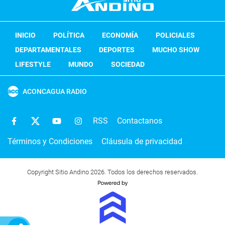
INICIO
POLÍTICA
ECONOMÍA
POLICIALES
DEPARTAMENTALES
DEPORTES
MUCHO SHOW
LIFESTYLE
MUNDO
SOCIEDAD
ACONCAGUA RADIO
RSS
Contactanos
Términos y Condiciones
Cláusula de privacidad
Copyright Sitio Andino 2026. Todos los derechos reservados.