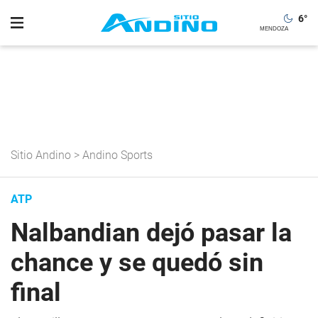
6
°
Sitio Andino
>
Andino Sports
ATP
Nalbandian dejó pasar la
chance y se quedó sin
final