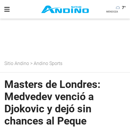
7
°
Sitio Andino
>
Andino Sports
Masters de Londres:
Medvedev venció a
Djokovic y dejó sin
chances al Peque