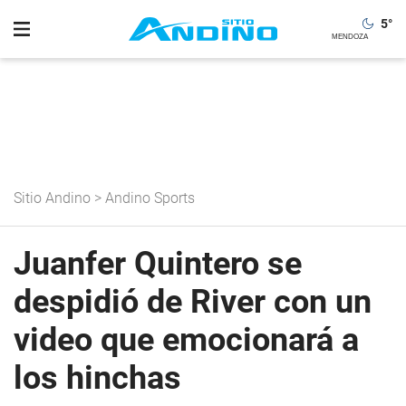
5
°
Sitio Andino
>
Andino Sports
Juanfer Quintero se
despidió de River con un
video que emocionará a
los hinchas