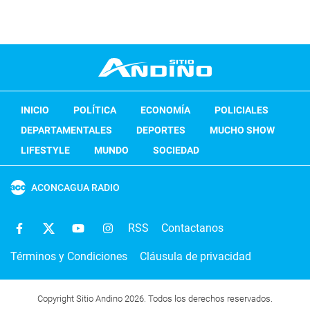
INICIO
POLÍTICA
ECONOMÍA
POLICIALES
DEPARTAMENTALES
DEPORTES
MUCHO SHOW
LIFESTYLE
MUNDO
SOCIEDAD
ACONCAGUA RADIO
RSS
Contactanos
Términos y Condiciones
Cláusula de privacidad
Copyright Sitio Andino 2026. Todos los derechos reservados.