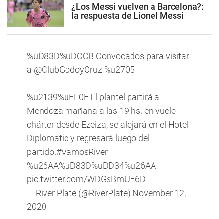
¿Los Messi vuelven a Barcelona?:
la respuesta de Lionel Messi
%uD83D%uDCCB Convocados para visitar
a
@ClubGodoyCruz
%u2705
%u2139%uFE0F El plantel partirá a
Mendoza mañana a las 19 hs. en vuelo
chárter desde Ezeiza, se alojará en el Hotel
Diplomatic y regresará luego del
partido.
#VamosRiver
%u26AA%uD83D%uDD34%u26AA
pic.twitter.com/WDGsBmUF6D
— River Plate (@RiverPlate)
November 12,
2020