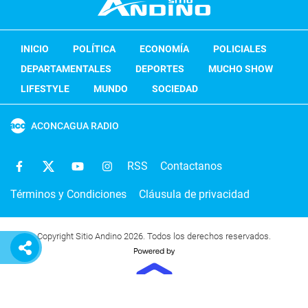
INICIO
POLÍTICA
ECONOMÍA
POLICIALES
DEPARTAMENTALES
DEPORTES
MUCHO SHOW
LIFESTYLE
MUNDO
SOCIEDAD
ACONCAGUA RADIO
RSS
Contactanos
Términos y Condiciones
Cláusula de privacidad
Copyright Sitio Andino 2026. Todos los derechos reservados.