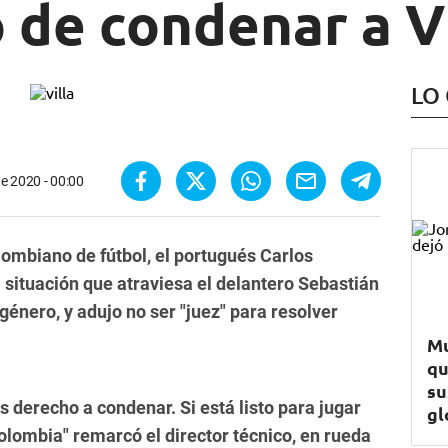
 de condenar a V
LO
e 2020 - 00:00
lombiano de fútbol, el portugués Carlos
 situación que atraviesa el delantero Sebastián
género, y adujo no ser "juez" para resolver
Mu
qu
su
 derecho a condenar. Si está listo para jugar
gl
Colombia" remarcó el director técnico, en rueda