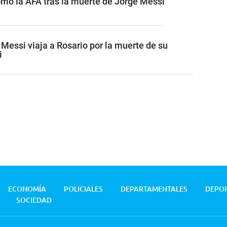
omó la AFA tras la muerte de Jorge Messi
l Messi viaja a Rosario por la muerte de su
i
ECONOMÍA
POLICIALES
DEPARTAMENTALES
DEPO
SOCIEDAD