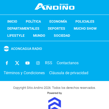
INICIO
POLÍTICA
ECONOMÍA
POLICIALES
DEPARTAMENTALES
DEPORTES
MUCHO SHOW
LIFESTYLE
MUNDO
SOCIEDAD
ACONCAGUA RADIO
RSS
Contactanos
Términos y Condiciones
Cláusula de privacidad
Copyright Sitio Andino 2026. Todos los derechos reservados.