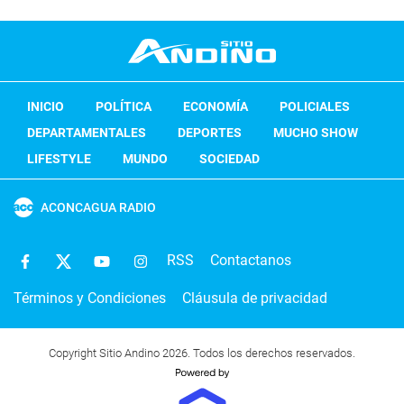
INICIO
POLÍTICA
ECONOMÍA
POLICIALES
DEPARTAMENTALES
DEPORTES
MUCHO SHOW
LIFESTYLE
MUNDO
SOCIEDAD
ACONCAGUA RADIO
RSS
Contactanos
Términos y Condiciones
Cláusula de privacidad
Copyright Sitio Andino 2026. Todos los derechos reservados.