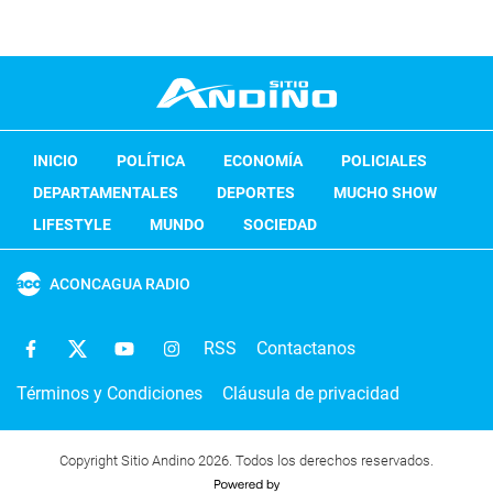
INICIO
POLÍTICA
ECONOMÍA
POLICIALES
DEPARTAMENTALES
DEPORTES
MUCHO SHOW
LIFESTYLE
MUNDO
SOCIEDAD
ACONCAGUA RADIO
RSS
Contactanos
Términos y Condiciones
Cláusula de privacidad
Copyright Sitio Andino 2026. Todos los derechos reservados.