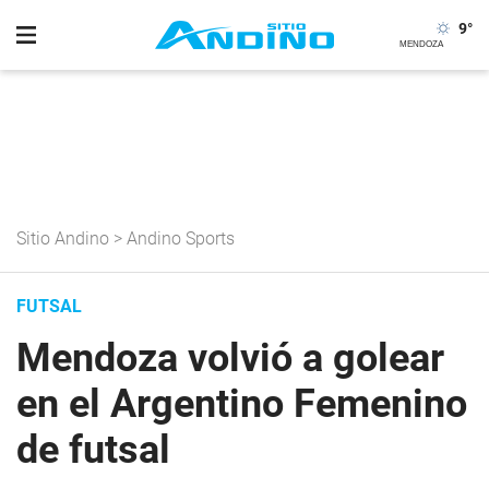
9
°
Sitio Andino
>
Andino Sports
FUTSAL
Mendoza volvió a golear
en el Argentino Femenino
de futsal