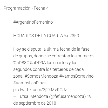
Programación - Fecha 4
#ArgentinoFemenino
HORARIOS DE LA CUARTA %u23F0
Hoy se disputa la última fecha de la fase
de grupos, donde se enfrentan los primeros
%uD83C%uDD9A los cuartos y los
segundos contra los terceros de cada
zona.
#SomosMendoza
#VamosBorravino
#VamosLasPibas
pic.twitter.com/3j2kMvKOJz
— Futsal Mendoza (@fefusamendoza)
19
de septiembre de 2018