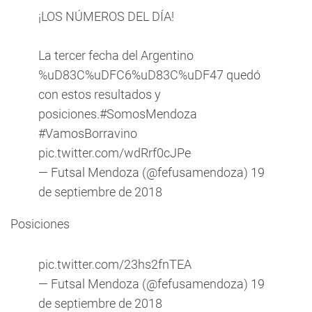
¡LOS NÚMEROS DEL DÍA!
La tercer fecha del Argentino
%uD83C%uDFC6%uD83C%uDF47 quedó
con estos resultados y
posiciones.
#SomosMendoza
#VamosBorravino
pic.twitter.com/wdRrf0cJPe
— Futsal Mendoza (@fefusamendoza)
19
de septiembre de 2018
Posiciones
pic.twitter.com/23hs2fnTEA
— Futsal Mendoza (@fefusamendoza)
19
de septiembre de 2018