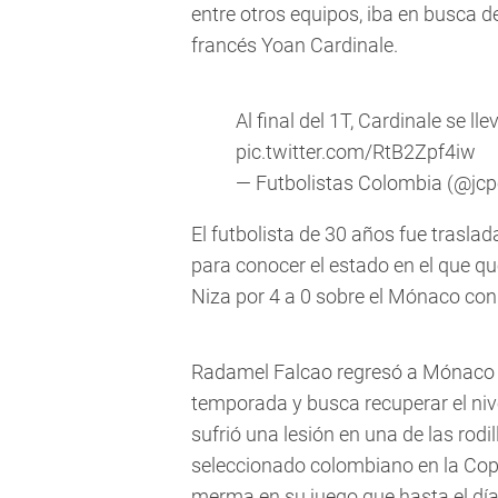
entre otros equipos, iba en busca de
francés Yoan Cardinale.
Al final del 1T, Cardinale se ll
pic.twitter.com/RtB2Zpf4iw
— Futbolistas Colombia (@j
El futbolista de 30 años fue traslad
para conocer el estado en el que qued
Niza por 4 a 0 sobre el Mónaco con d
Radamel Falcao regresó a Mónaco l
temporada y busca recuperar el niv
sufrió una lesión en una de las rodi
seleccionado colombiano en la Cop
merma en su juego que hasta el día 