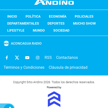
INICIO
POLÍTICA
ECONOMÍA
POLICIALES
DEPARTAMENTALES
DEPORTES
MUCHO SHOW
LIFESTYLE
MUNDO
SOCIEDAD
ACONCAGUA RADIO
RSS
Contactanos
Términos y Condiciones
Cláusula de privacidad
Copyright Sitio Andino 2026. Todos los derechos reservados.