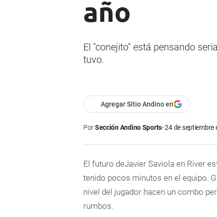
año
El "conejito" está pensando ser
tuvo.
Agregar Sitio Andino en
Por
Sección Andino Sports
24 de septiembre 
El futuro de
Javier Saviola
en
River
es
tenido pocos minutos en el equipo.
G
nivel del jugado
r
hacen un combo perf
rumbos.