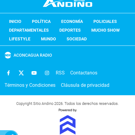
INICIO
POLÍTICA
ECONOMÍA
POLICIALES
DEPARTAMENTALES
DEPORTES
MUCHO SHOW
LIFESTYLE
MUNDO
SOCIEDAD
ACONCAGUA RADIO
RSS
Contactanos
Términos y Condiciones
Cláusula de privacidad
Copyright Sitio Andino 2026. Todos los derechos reservados.