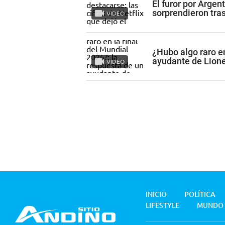
El furor por Argent
sorprendieron tra
VIDEO
¿Hubo algo raro en
ayudante de Lione
VIDEO
INICIO
POLÍTICA
LIFESTYLE
MUNDO