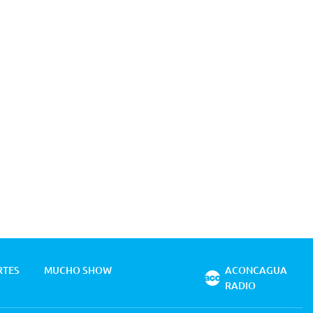
RTES
MUCHO SHOW
ACONCAGUA
RADIO