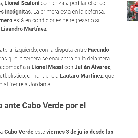
s,
Lionel Scaloni
comienza a perfilar el once
es incógnitas
. La primera está en la defensa,
omero
está en condiciones de regresar o si
a
Lisandro Martínez
.
teral izquierdo, con la disputa entre
Facundo
ras que la tercera se encuentra en la delantera.
si acompaña a
Lionel Messi
con
Julián Álvarez
,
utbolístico, o mantiene a
Lautaro Martínez
, que
ial frente a Jordania.
 ante Cabo Verde por el
 a
Cabo Verde
este
viernes 3 de julio desde las