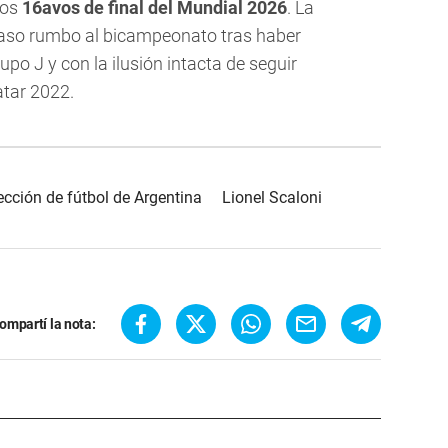
 los
16avos de final del Mundial 2026
. La
paso rumbo al bicampeonato tras haber
upo J y con la ilusión intacta de seguir
atar 2022.
ección de fútbol de Argentina
Lionel Scaloni
ompartí la nota: