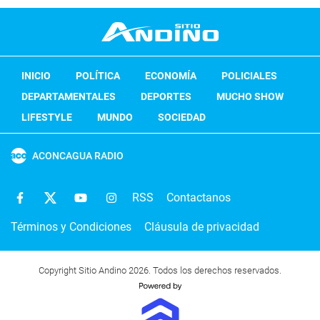
INICIO
POLÍTICA
ECONOMÍA
POLICIALES
DEPARTAMENTALES
DEPORTES
MUCHO SHOW
LIFESTYLE
MUNDO
SOCIEDAD
ACONCAGUA RADIO
RSS
Contactanos
Términos y Condiciones
Cláusula de privacidad
Copyright Sitio Andino 2026. Todos los derechos reservados.