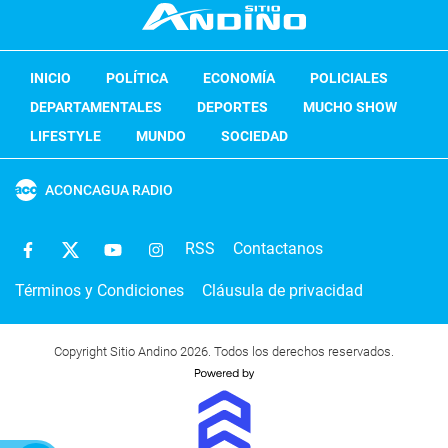
INICIO
POLÍTICA
ECONOMÍA
POLICIALES
DEPARTAMENTALES
DEPORTES
MUCHO SHOW
LIFESTYLE
MUNDO
SOCIEDAD
ACONCAGUA RADIO
RSS
Contactanos
Términos y Condiciones
Cláusula de privacidad
Copyright Sitio Andino 2026. Todos los derechos reservados.