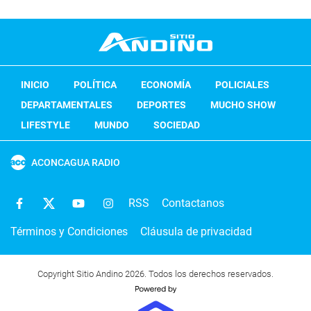
INICIO
POLÍTICA
ECONOMÍA
POLICIALES
DEPARTAMENTALES
DEPORTES
MUCHO SHOW
LIFESTYLE
MUNDO
SOCIEDAD
ACONCAGUA RADIO
RSS
Contactanos
Términos y Condiciones
Cláusula de privacidad
Copyright Sitio Andino 2026. Todos los derechos reservados.