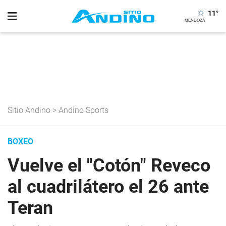
11
°
Sitio Andino
>
Andino Sports
BOXEO
Vuelve el "Cotón" Reveco
al cuadrilátero el 26 ante
Teran