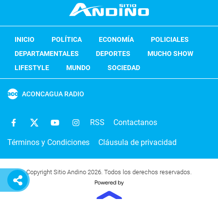
INICIO
POLÍTICA
ECONOMÍA
POLICIALES
DEPARTAMENTALES
DEPORTES
MUCHO SHOW
LIFESTYLE
MUNDO
SOCIEDAD
ACONCAGUA RADIO
RSS
Contactanos
Términos y Condiciones
Cláusula de privacidad
Copyright Sitio Andino 2026. Todos los derechos reservados.