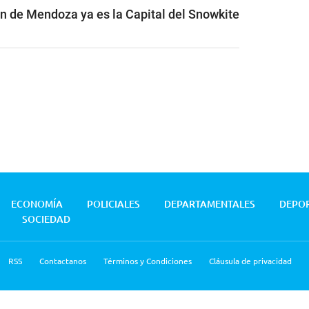
ón de Mendoza ya es la Capital del Snowkite
ECONOMÍA
POLICIALES
DEPARTAMENTALES
DEPO
SOCIEDAD
RSS
Contactanos
Términos y Condiciones
Cláusula de privacidad