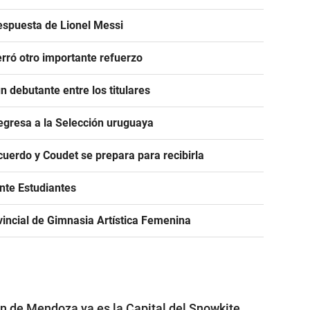
espuesta de Lionel Messi
rró otro importante refuerzo
 debutante entre los titulares
egresa a la Selección uruguaya
acuerdo y Coudet se prepara para recibirla
ante Estudiantes
incial de Gimnasia Artística Femenina
ón de Mendoza ya es la Capital del Snowkite